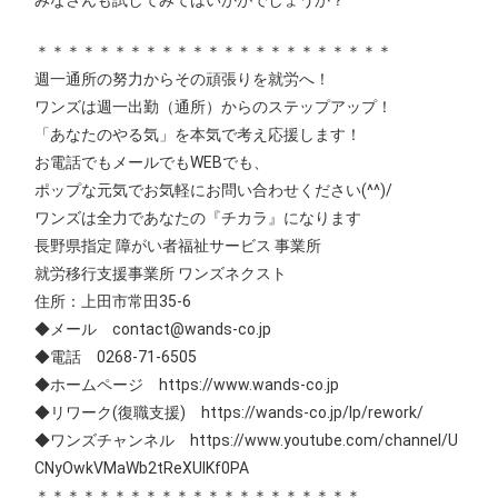
＊＊＊＊＊＊＊＊＊＊＊＊＊＊＊＊＊＊＊＊＊＊＊
週一通所の努力からその頑張りを就労へ！
ワンズは週一出勤（通所）からのステップアップ！
「あなたのやる気」を本気で考え応援します！
お電話でもメールでもWEBでも、
ポップな元気でお気軽にお問い合わせください(^^)/
ワンズは全力であなたの『チカラ』になります
長野県指定 障がい者福祉サービス 事業所
就労移行支援事業所 ワンズネクスト
住所：上田市常田35-6
◆メール contact@wands-co.jp
◆電話 0268-71-6505
◆ホームページ https://www.wands-co.jp
◆リワーク(復職支援) https://wands-co.jp/lp/rework/
◆ワンズチャンネル https://www.youtube.com/channel/U
CNyOwkVMaWb2tReXUIKf0PA
＊＊＊＊＊＊＊＊＊＊＊＊＊＊＊＊＊＊＊＊＊