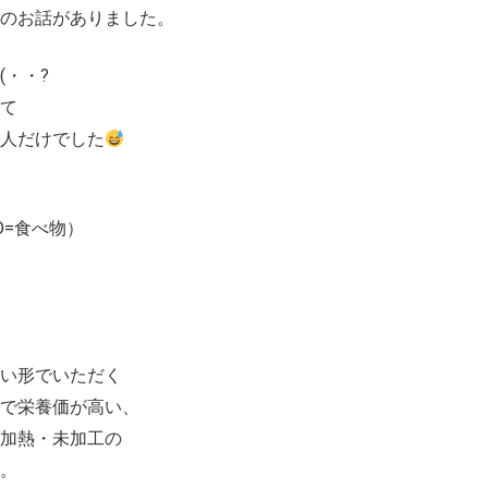
のお話がありました。
・・?
て
人だけでした
D=食べ物）
ない形でいただく
で栄養価が高い、
非加熱・未加工の
。