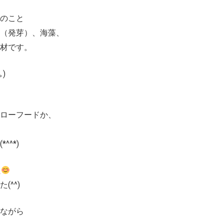
のこと
（発芽）、海藻、
材です。
)
がローフードか、
^*)
た
^^)
ながら