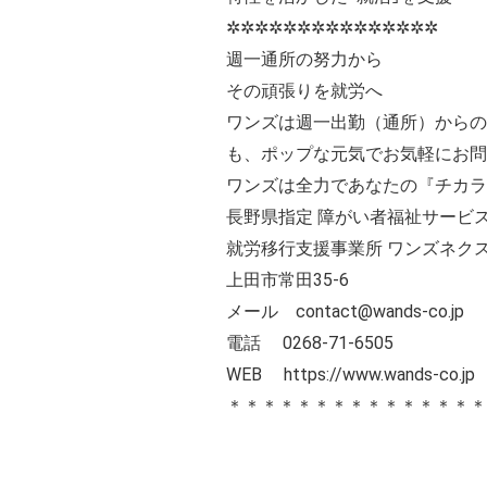
✲✲✲✲✲✲✲✲✲✲✲✲✲✲✲
週一通所の努力から
その頑張りを就労へ
ワンズは週一出勤（通所）からの
も、ポップな元気でお気軽にお問い
ワンズは全力であなたの『チカラ
長野県指定 障がい者福祉サービス
就労移行支援事業所 ワンズネク
上田市常田35-6
メール contact@wands-co.jp
電話 0268-71-6505
WEB
https://www.wands-co.jp
＊＊＊＊＊＊＊＊＊＊＊＊＊＊