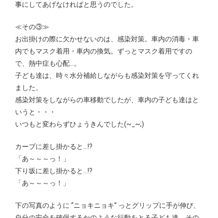
事にしてあげなければと思うのでした。
≪その③≫
お出掛けの際に欠かせないのは、感染対策。車内の消毒・車
内でもマスク着用・車内の換気。ずっとマスク着用ですの
で、熱中症も心配…。
子ども達は、時々水分補給しながらも感染対策を守ってくれ
ました。
感染対策をしながらの車移動でしたが、車内の子ども達はと
いうと・・・
いつもと変わらずひょうきんでした(~_~;)
カーブに差し掛かると…!?
「あ～～～っ！」
下り坂に差し掛かると…!?
「あ～～～っ！」
下の写真のように “ニョキニョキ” っとグリップに手が伸び、
自分の安全を確保するかのような行動をとる子ども達。その