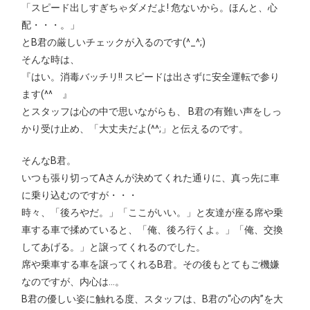
「スピード出しすぎちゃダメだよ! 危ないから。ほんと、心
配・・・。」
とB君の厳しいチェックが入るのです(^_^;)
そんな時は、
『はい。消毒バッチリ!! スピードは出さずに安全運転で参り
ます(^^ゞ』
とスタッフは心の中で思いながらも、 B君の有難い声をしっ
かり受け止め、「大丈夫だよ(^^;」と伝えるのです。
そんなB君。
いつも張り切ってAさんが決めてくれた通りに、真っ先に車
に乗り込むのですが・・・
時々、「後ろやだ。」「ここがいい。」と友達が座る席や乗
車する車で揉めていると、「俺、後ろ行くよ。」「俺、交換
してあげる。」と譲ってくれるのでした。
席や乗車する車を譲ってくれるB君。その後もとてもご機嫌
なのですが、内心は…。
B君の優しい姿に触れる度、スタッフは、B君の“心の内”を大