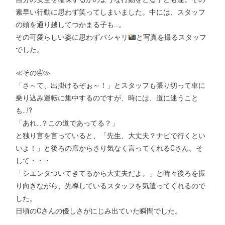
素早い行動に思わず笑ってしまいました。中には、スタッフ
の頭を通り越してつかまる子も…。
その可愛らしい姿に思わずパシャリ
と写真を撮るスタッフ
でした。
≪その④≫
「さ～て、出掛けるぞぉ～！」とスタッフも張り切って車に
乗り込み運転に集中するのですが、時には、道に迷うこと
も…!?
「あれ…？この道であってる？」
と独り言を言っていると、「先生、大丈夫？ナビで行くとい
いよ！」と後ろの席からさり気なく言ってくれるCさん。そ
して・・・
「シエンタついてきてるから大丈夫だよ。」と時々後ろを振
り向きながら、先導しているスタッフを気遣ってくれるので
した。
日頃のCさんの優しさがにじみ出ていた瞬間でした。