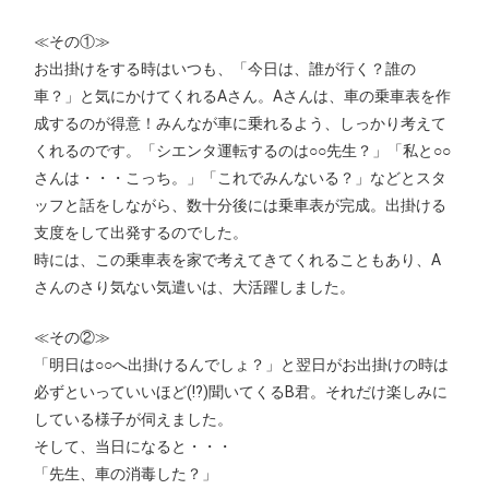
≪その①≫
お出掛けをする時はいつも、「今日は、誰が行く？誰の
車？」と気にかけてくれるAさん。Aさんは、車の乗車表を作
成するのが得意！みんなが車に乗れるよう、しっかり考えて
くれるのです。「シエンタ運転するのは○○先生？」「私と○○
さんは・・・こっち。」「これでみんないる？」などとスタ
ッフと話をしながら、数十分後には乗車表が完成。出掛ける
支度をして出発するのでした。
時には、この乗車表を家で考えてきてくれることもあり、A
さんのさり気ない気遣いは、大活躍しました。
≪その②≫
「明日は○○へ出掛けるんでしょ？」と翌日がお出掛けの時は
必ずといっていいほど(!?)聞いてくるB君。それだけ楽しみに
している様子が伺えました。
そして、当日になると・・・
「先生、車の消毒した？」