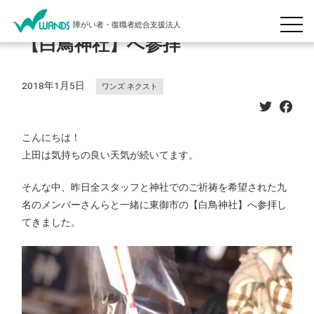
障がい者・復職者総合支援法人
【白鳥神社】へ参拝
2018年1月5日
ワンズ ネクスト
こんにちは！
上田は気持ちの良い天気が続いてます。
そんな中、昨日全スタッフと神社でのご祈祷を希望された九
名のメンバーさんらと一緒に東御市の【白鳥神社】へ参拝し
てきました。