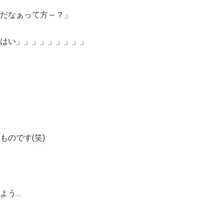
だなぁって方～？」
「はい」」」」」」」」」
のです(笑)
よう…