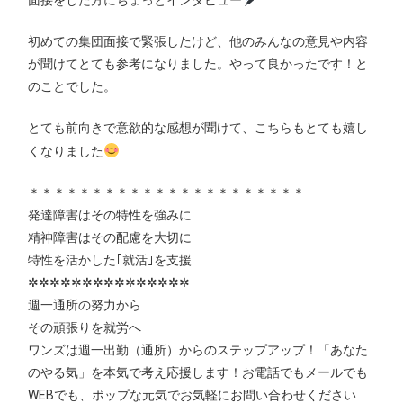
面接をした方にちょっとインタビュー
初めての集団面接で緊張したけど、他のみんなの意見や内容
が聞けてとても参考になりました。やって良かったです！と
のことでした。
とても前向きで意欲的な感想が聞けて、こちらもとても嬉し
くなりました
＊＊＊＊＊＊＊＊＊＊＊＊＊＊＊＊＊＊＊＊＊＊
発達障害はその特性を強みに
精神障害はその配慮を大切に
特性を活かした｢就活｣を支援
✲✲✲✲✲✲✲✲✲✲✲✲✲✲✲
週一通所の努力から
その頑張りを就労へ
ワンズは週一出勤（通所）からのステップアップ！「あなた
のやる気」を本気で考え応援します！お電話でもメールでも
WEBでも、ポップな元気でお気軽にお問い合わせください