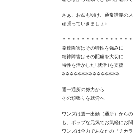
さぁ、お盆も明け、通常講義の
頑張っていきましょ♪
＊＊＊＊＊＊＊＊＊＊＊＊＊＊
発達障害はその特性を強みに
精神障害はその配慮を大切に
特性を活かした｢就活｣を支援
✲✲✲✲✲✲✲✲✲✲✲✲✲✲✲
週一通所の努力から
その頑張りを就労へ
ワンズは週一出勤（通所）からの
も、ポップな元気でお気軽にお問い
ワンズは全力であなたの『チカラ