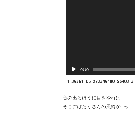
00:00
1.
39361106_273349480156403_3
音の出るほうに目をやれば
そこにはたくさんの風鈴が…っ