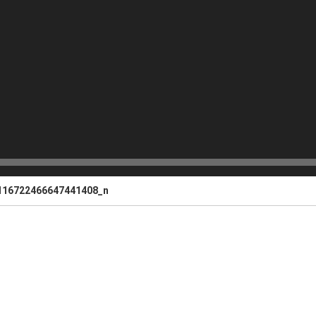
116722466647441408_n