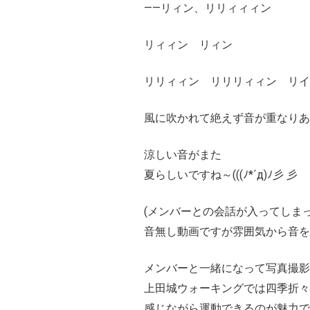
――リィン、リリィィィン
リィィン リィン
リリィィン リリリィィン リイ
風に吹かれて絶えず音が重なりあ
涼しい音がまた
夏らしいですね～(((ﾉ*´д)ﾉ彡 彡
(メンバーとの会話が入ってしま
音無し動画ですが雰囲気から音を
メンバーと一緒になって写真撮影(
上田城ウォーキングでは四季折々
感じながら運動できるのが魅力で