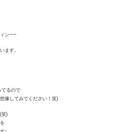
ィン――
います。
ってるので
想像してみてください！笑)
笑)
を
す♪