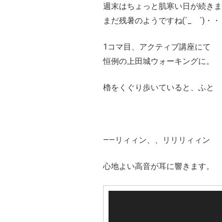
週末はちょっと肌寒い日が続きま
まだ残暑のようですね(´_ゝ`)
・・
1コマ目、アクティブ講座にて
恒例の上田城ウォーキングに。
櫓をくぐり歩いていると、ふと
――リィィン、、リリリィィン
心地よい高音が耳に響きます。
動
画
プ