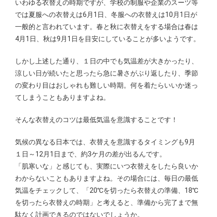
いわゆる衣替えの時期ですが、学校の制服や企業のスーツ等
では夏服への衣替えは6月1日、冬服への衣替えは10月1日が
一般的と言われています。春と秋に衣替えをする場合は春は
4月1日、秋は9月1日を目安にしていることが多いようです。
しかし上述した通り、１日の中でも気温差が大きかったり、
涼しい日が続いたと思ったら急に暑さがぶり返したり、季節
の変わり目はおしゃれも難しい時期。何を着たらいいか迷っ
てしまうこともありますよね。
そんな衣替えのコツは最低気温を意識することです！
気候の異なる日本では、衣替えを意識するタイミングも9月
１日～12月1日まで、約3ケ月の差が出るんです。
「肌寒いな」と感じても、実際にいつ衣替えをしたら良いか
わからないこともありますよね。その場合には、毎日の最低
気温をチェックして、「20℃を切ったら衣替えの準備、18℃
を切ったら衣替えの時期」と考えると、準備から完了まで無
駄なく計画できるのではないでしょうか。