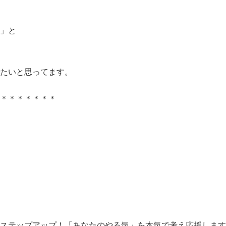
」と
たいと思ってます。
＊＊＊＊＊＊＊＊
のステップアップ！「あなたのやる気」を本気で考え応援します