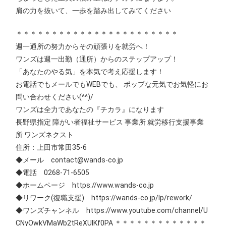
肩の力を抜いて、一歩を踏み出してみてください
＊＊＊＊＊＊＊＊＊＊＊＊＊＊＊＊＊＊＊＊＊＊＊
週一通所の努力からその頑張りを就労へ！
ワンズは週一出勤（通所）からのステップアップ！
「あなたのやる気」を本気で考え応援します！
お電話でもメールでもWEBでも、 ポップな元気でお気軽にお
問い合わせください(^^)/
ワンズは全力であなたの『チカラ』になります
長野県指定 障がい者福祉サービス 事業所 就労移行支援事業
所 ワンズネクスト
住所：上田市常田35-6
◆メール contact@wands-co.jp
◆電話 0268-71-6505
◆ホームページ https://www.wands-co.jp
◆リワーク(復職支援) https://wands-co.jp/lp/rework/
◆ワンズチャンネル https://www.youtube.com/channel/U
CNyOwkVMaWb2tReXUIKf0PA ＊＊＊＊＊＊＊＊＊＊＊＊＊