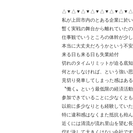
△▼△▼△▼△▼△▼△▼△▼
私が上田市内のとある企業に於い
暫く実戦の舞台から離れていたの
仕事観でいうところの体幹が少
本当に大丈夫だろうかという不
来る日も来る日も失業給付
切れのタイムリミットが迫る底
何とかしなければ、という強い思
見切り発車してしまった感はある
〝働く〟という最低限の経済活動
参加できていることに少なくと
以前に多少なりとも経験していた
特に違和感はなくまた抵抗も殆ん
近くには清流が流れ里山を望む長
佇む決して大きくはない会社です