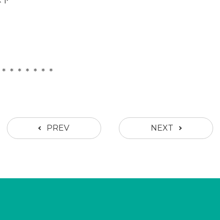
＊＊＊＊＊＊＊＊
PREV
NEXT