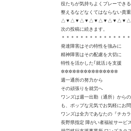
役たちが気持ちよくプレーできる
整えるなどなくてはならない貴重
△▼△▼△▼△▼△▼△▼△▼
次の投稿に続きます。
＊＊＊＊＊＊＊＊＊＊＊＊＊＊
発達障害はその特性を強みに
精神障害はその配慮を大切に
特性を活かした｢就活｣を支援
✲✲✲✲✲✲✲✲✲✲✲✲✲✲✲
週一通所の努力から
その頑張りを就労へ
ワンズは週一出勤（通所）からの
も、ポップな元気でお気軽にお問い
ワンズは全力であなたの『チカラ
長野県指定 障がい者福祉サービス
就労移行支援事業所 ワンズネク