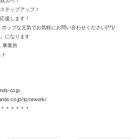
就労へ！
ステップアップ！
応援します！
 ポップな元気でお気軽にお問い合わせください(^^)/
』になります
 事業所
スト
s-co.jp
-co.jp/lp/rework/
＊＊＊＊＊＊