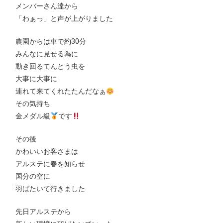
メンバーさん達から
「わぁっ」と声が上がりました
農園からは車で約30分
みんなに見せる為に
動き回るてんとう虫を
大事に大事に
連れて来てくれたたんだなぁ
その気持ち
金メダル級
です
その後
かわいいお客さまは
アルステに春を知らせ
国分の空に
羽ばたいて行きました
先日アルステから