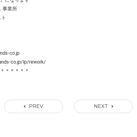
 事業所
スト
s-co.jp
-co.jp/lp/rework/
＊＊＊＊＊＊
PREV
NEXT