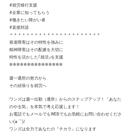
#
就労移行支援
#
企業に知ってもらう
#
働きたい障がい者
#
直接対談
＊＊＊＊＊＊＊＊＊＊＊＊＊＊＊＊＊＊＊＊＊＊
発達障害はその特性を強みに
精神障害はその配慮を大切に
特性を活かした｢就活｣を支援
✲✲✲✲✲✲✲✲✲✲✲✲✲✲✲
週一通所の努力から
その頑張りを就労へ
ワンズは週一出勤（通所）からのステップアップ！「あなた
のやる気」を本気で考え応援します！
お電話でもメールでもWEBでもお気軽にお問い合わせくださ
い(๑ ˙˘˙)/
ワンズは全力であなたの『チカラ』になります