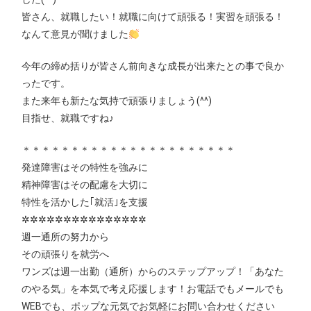
皆さん、就職したい！就職に向けて頑張る！実習を頑張る！
なんて意見が聞けました
今年の締め括りが皆さん前向きな成長が出来たとの事で良か
ったです。
また来年も新たな気持で頑張りましょう(^^)
目指せ、就職ですね♪
＊＊＊＊＊＊＊＊＊＊＊＊＊＊＊＊＊＊＊＊＊＊
発達障害はその特性を強みに
精神障害はその配慮を大切に
特性を活かした｢就活｣を支援
✲✲✲✲✲✲✲✲✲✲✲✲✲✲✲
週一通所の努力から
その頑張りを就労へ
ワンズは週一出勤（通所）からのステップアップ！「あなた
のやる気」を本気で考え応援します！お電話でもメールでも
WEBでも、ポップな元気でお気軽にお問い合わせください