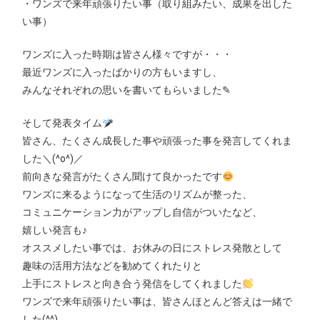
・ワンズで来年頑張りたい事（取り組みたい、成果を出した
い事）
ワンズに入った時期は皆さん様々ですが・・・
最近ワンズに入ったばかりの方もいますし、
みんなそれぞれの思いを書いてもらいました✎
そして発表タイム
皆さん、たくさん成長した事や頑張った事を発言してくれま
した＼(^o^)／
前向きな発言がたくさん聞けて良かったです
ワンズに来るようになって生活のリズムが整った、
コミュニケーション力がアップし自信がついたなど、
嬉しい発言も♪
オススメしたい事では、お休みの日にストレス発散として
趣味の活用方法などを勧めてくれたりと
上手にストレスと向き合う発信をしてくれました
ワンズで来年頑張りたい事は、皆さんほとんど答えは一緒で
した(^^)