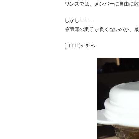
ワンズでは、メンバーに自由に
しかし！！
…
冷蔵庫の調子が良くないのか、最
( ･᷄ ︵･᷅ )ｼｮﾎﾞｰﾝ