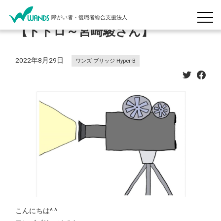
障がい者・復職者総合支援法人
【トトロ～宮崎駿さん】
2022年8月29日
ワンズ ブリッジ Hyper-B
こんにちは^ ^