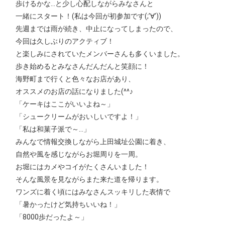
歩けるかな…と少し心配しながらみなさんと
一緒にスタート！(私は今回が初参加です(;’∀’))
先週までは雨が続き、中止になってしまったので、
今回は久しぶりのアクティブ！
と楽しみにされていたメンバーさんも多くいました。
歩き始めるとみなさんだんだんと笑顔に！
海野町まで行くと色々なお店があり、
オススメのお店の話になりました(^^♪
「ケーキはここがいいよね～」
「シュークリームがおいしいですよ！」
「私は和菓子派で～…」
みんなで情報交換しながら上田城址公園に着き、
自然や風を感じながらお堀周りを一周。
お堀にはカメやコイがたくさんいました！
そんな風景を見ながらまた来た道を帰ります。
ワンズに着く頃にはみなさんスッキリした表情で
「暑かったけど気持ちいいね！」
「8000歩だったよ～」