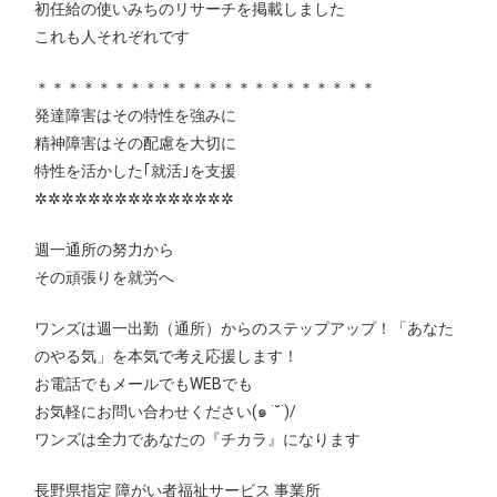
初任給の使いみちのリサーチを掲載しました
これも人それぞれです
＊＊＊＊＊＊＊＊＊＊＊＊＊＊＊＊＊＊＊＊＊＊
発達障害はその特性を強みに
精神障害はその配慮を大切に
特性を活かした｢就活｣を支援
✲✲✲✲✲✲✲✲✲✲✲✲✲✲✲
週一通所の努力から
その頑張りを就労へ
ワンズは週一出勤（通所）からのステップアップ！「あなた
のやる気」を本気で考え応援します！
お電話でもメールでもWEBでも
お気軽にお問い合わせください(๑ ˙˘˙)/
ワンズは全力であなたの『チカラ』になります
長野県指定 障がい者福祉サービス 事業所