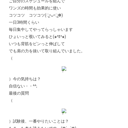
ご自分のスケジュールを組んで
ワンズの時間も効果的に使い
コツコツ コツコツ(ू•ᴗ•ू❁)
一日3時間くらい
毎日集中してやってらっしゃいます
ひょいっと覗いてみると(๑❛ꆚ❛๑)
いつも背筋をピンっと伸ばして
でも肩の力を抜いて取り組んでいました。
（
）今の気持ちは？
自信ない・・^^;
最後の質問
（
）試験後、一番やりたいことは？