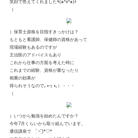
笑顔で答えてくれました٩(๑^o^๑)۶
（
）保育士資格を目指すきっかけは？
もともと看護師、保健師の資格があって
現場経験もあるのですが
主治医のアドバイスもあり
これから仕事の方面を考えた時に
これまでの経験、資格が重なったり
相乗の効果が
得られそうなので｡◑ヮ◑｡）・・・
（
）いつから勉強を始めたんですか？
今年7月くらいから取り組んでいます。
通信講座で ˘̤ ᵕ˘̤)*♡*