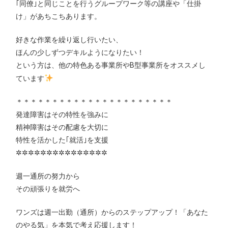
｢同僚｣と同じことを行うグループワーク等の講座や「仕掛
け」があちこちあります。
好きな作業を繰り返し行いたい、
ほんの少しずつデキルようになりたい！
という方は、他の特色ある事業所やB型事業所をオススメし
ています
＊＊＊＊＊＊＊＊＊＊＊＊＊＊＊＊＊＊＊＊＊＊
発達障害はその特性を強みに
精神障害はその配慮を大切に
特性を活かした｢就活｣を支援
✲✲✲✲✲✲✲✲✲✲✲✲✲✲✲
週一通所の努力から
その頑張りを就労へ
ワンズは週一出勤（通所）からのステップアップ！「あなた
のやる気」を本気で考え応援します！