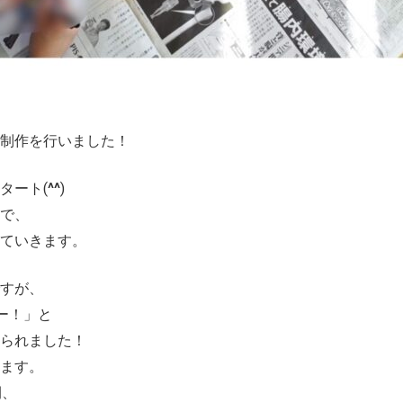
制作を行いました！
タート(
^^
)
で、
ていきます。
すが、
ー！」と
られました！
ます。
間、