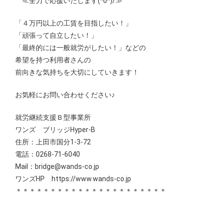
≪全力で応援いたします(^0^)/≫
「４万円以上の工賃を目指したい！」
「頑張って自立したい！」
「最終的には一般就労がしたい！」などの
希望を持つ利用者さんの
前向きな気持ちを大切にしていきます！
お気軽にお問い合わせください♪
就労継続支援Ｂ型事業所
ワンズ ブリッジHyper-B
住所：上田市国分1‐3‐72
電話：0268-71-6040
Mail：bridge@wands-co.jp
ワンズHP https://www.wands-co.jp
＊＊＊＊＊＊＊＊＊＊＊＊＊＊＊＊＊＊＊＊＊＊