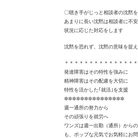
〇聴き手がじっと相談者の沈黙を
あまりに長い沈黙は相談者に不安
状況に応じた対応をします
沈黙を恐れず、沈黙の意味を捉え
＊＊＊＊＊＊＊＊＊＊＊＊＊＊
発達障害はその特性を強みに
精神障害はその配慮を大切に
特性を活かした｢就活｣を支援
✲✲✲✲✲✲✲✲✲✲✲✲✲✲✲
週一通所の努力から
その頑張りを就労へ
ワンズは週一出勤（通所）からの
も、ポップな元気でお気軽にお問い