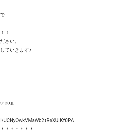
で
！！
ださい。
していきます♪
co.jp
nnel/UCNyOwkVMaWb2tReXUIKf0PA
＊＊＊＊＊＊＊＊