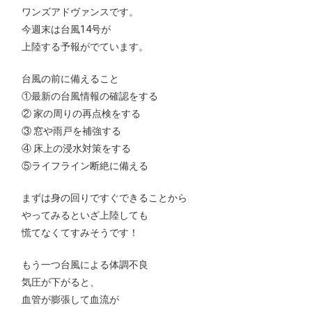
ワンズアドヴァンスです。
今週末は台風14号が
上陸する予報がでています。
台風の前に備えること
①最新の台風情報の確認をする
② 家の周りの再点検をする
③ 窓や雨戸を補強する
④ 床上の浸水対策をする
⑤ライフライン断絶に備える
まずは身の回りですぐできることから
やってみるといざ上陸しても
慌てなくてすみそうです！
もう一つ台風による体調不良
気圧が下がると、
血管が膨張して血流が