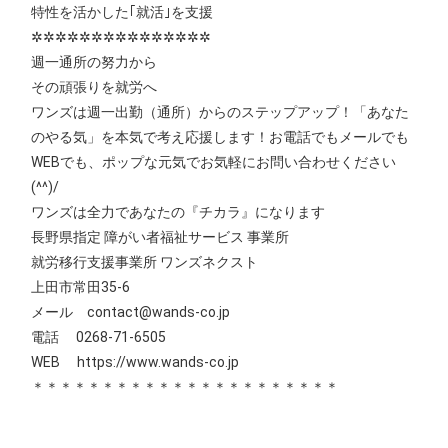
特性を活かした｢就活｣を支援
✲✲✲✲✲✲✲✲✲✲✲✲✲✲✲
週一通所の努力から
その頑張りを就労へ
ワンズは週一出勤（通所）からのステップアップ！「あなた
のやる気」を本気で考え応援します！お電話でもメールでも
WEBでも、ポップな元気でお気軽にお問い合わせください
(^^)/
ワンズは全力であなたの『チカラ』になります
長野県指定 障がい者福祉サービス 事業所
就労移行支援事業所 ワンズネクスト
上田市常田35-6
メール contact@wands-co.jp
電話 0268-71-6505
WEB
https://www.wands-co.jp
＊＊＊＊＊＊＊＊＊＊＊＊＊＊＊＊＊＊＊＊＊＊