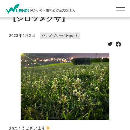
障がい者・復職者総合支援法人
【シロツメクサ】
2023年6月2日
ワンズ ブリッジ Hyper-B
おはようございます