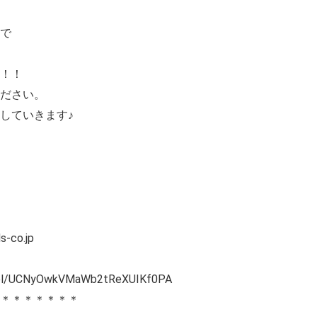
で
！！
ださい。
していきます♪
co.jp
nnel/UCNyOwkVMaWb2tReXUIKf0PA
＊＊＊＊＊＊＊＊